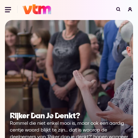
Oeps, browser niet ondersteund
Voor je onze programma's gaat ontdekken,
best je browser updaten of hieronder één
van de ondersteunde browsers
downloaden.
Google Chrome
Download
Firefox
Download
Safari
Download
Microsoft Edge
Download
Rijker Dan Je Denkt?
Rommel die niet enkel mooi is, maar ook een aardig
Opera
Download
centje waard blijkt te zijn... dat is waarop de
deelnemers van 'Rijker dan je denkt?' hopen wanneer