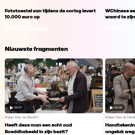
Fototoestel van tijdens de oorlog levert
WChinese eet
10.000 euro op
waard te zijn
Bekijk nu de video
Bekijk nu de
Nieuwste fragmenten
03:07
02:09
Rijker Dan Je Denkt?
Rijker Dan Je Den
Heeft deze man een echt oud
Handtekening
Boeddhabeeld in zijn bezit?
ongeluk we