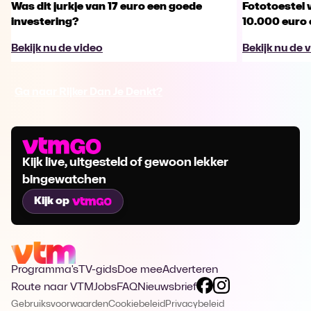
Was dit jurkje van 17 euro een goede
Fototoestel v
investering?
10.000 euro
Bekijk nu de video
Bekijk nu de 
Ga naar Rijker Dan Je Denkt?
Kijk live, uitgesteld of gewoon lekker
bingewatchen
Kijk op
Programma's
TV-gids
Doe mee
Adverteren
Route naar VTM
Jobs
FAQ
Nieuwsbrief
Gebruiksvoorwaarden
Cookiebeleid
Privacybeleid