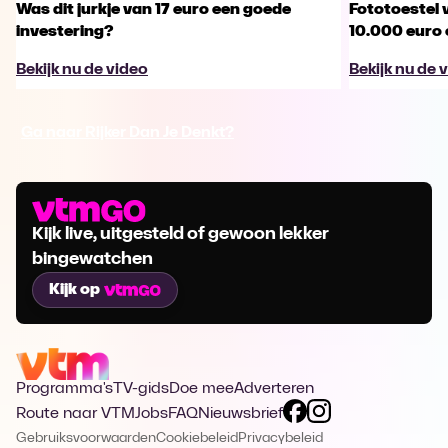
Was dit jurkje van 17 euro een goede
Fototoestel v
investering?
10.000 euro
Bekijk nu de video
Bekijk nu de 
Ga naar Rijker Dan Je Denkt?
Kijk live, uitgesteld of gewoon lekker
bingewatchen
Kijk op
Programma's
TV-gids
Doe mee
Adverteren
Route naar VTM
Jobs
FAQ
Nieuwsbrief
Gebruiksvoorwaarden
Cookiebeleid
Privacybeleid