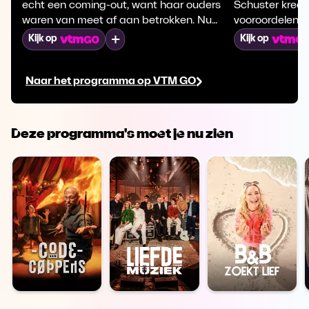
echt een coming-out, want haar ouders
Schuster kreeg
waren van meet af aan betrokken. Nu
vooroordelen. G
botst ze soms op vooroordelen en
een plek waar 
Mijn lijst
Kijk op
Kijk op
vreemde 'complimenten'. Ze ziet zichzelf
helemaal geen d
niet als een rolmodel, maar ze draagt wel
openhartig ove
Naar het programma op VTM GO
bij aan een zichtbaarheid die volgens
van een wereld
haar erg belangrijk is.
onbekende.
Deze programma's moet je nu zien