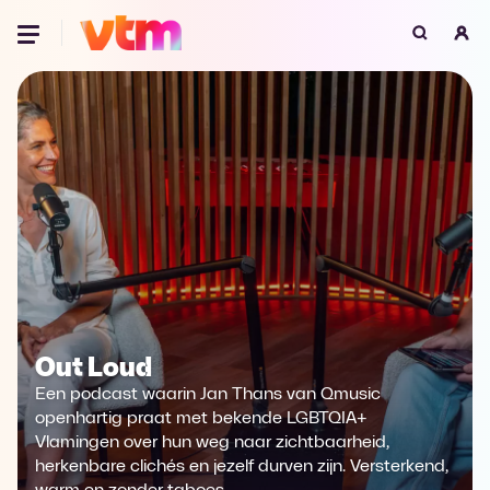
Oeps, browser niet ondersteund
Voor je onze programma's gaat ontdekken,
best je browser updaten of hieronder één
van de ondersteunde browsers
downloaden.
Google Chrome
Download
Firefox
Download
Safari
Download
Out Loud
Microsoft Edge
Download
Een podcast waarin Jan Thans van Qmusic
openhartig praat met bekende LGBTQIA+
Opera
Download
Vlamingen over hun weg naar zichtbaarheid,
herkenbare clichés en jezelf durven zijn. Versterkend,