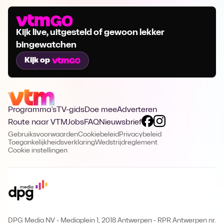
Kijk live, uitgesteld of gewoon lekker
bingewatchen
Kijk op
Programma's
TV-gids
Doe mee
Adverteren
Route naar VTM
Jobs
FAQ
Nieuwsbrief
Gebruiksvoorwaarden
Cookiebeleid
Privacybeleid
Toegankelijkheidsverklaring
Wedstrijdreglement
Cookie instellingen
DPG Media NV - Mediaplein 1, 2018 Antwerpen
-
RPR Antwerpen nr.