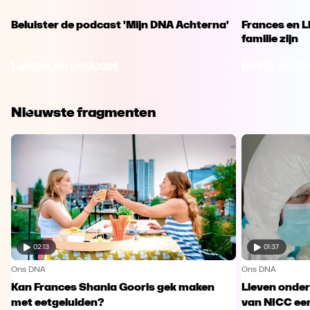
Beluister de podcast 'Mijn DNA Achterna'
Frances en L
familie zijn
Luister de podcast
Bekijk nu de
Nieuwste fragmenten
02:13
01:37
Ons DNA
Ons DNA
Kan Frances Shania Gooris gek maken
Lieven onde
met eetgeluiden?
van NICC ee