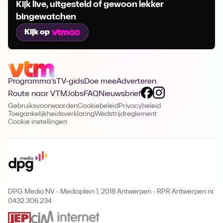
Kijk live, uitgesteld of gewoon lekker
bingewatchen
Kijk op
Programma's
TV-gids
Doe mee
Adverteren
Route naar VTM
Jobs
FAQ
Nieuwsbrief
Gebruiksvoorwaarden
Cookiebeleid
Privacybeleid
Toegankelijkheidsverklaring
Wedstrijdreglement
Cookie instellingen
DPG Media NV - Mediaplein 1, 2018 Antwerpen
-
RPR Antwerpen nr.
0432.306.234