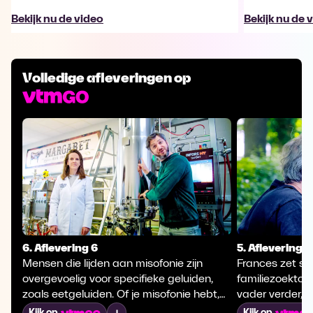
Bekijk nu de video
Bekijk nu de 
Volledige afleveringen op
6. Aflevering 6
5. Aflevering 5
Mensen die lijden aan misofonie zijn
Frances zet sa
overgevoelig voor specifieke geluiden,
familiezoektoc
zoals eetgeluiden. Of je misofonie hebt,
vader verder, L
zou te lezen zijn in je DNA. Frances zoekt
ex-wereldkampi