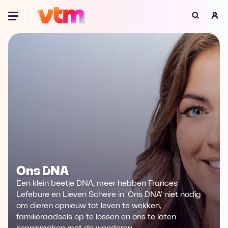
Oeps, browser niet ondersteund
Voor je onze programma's gaat ontdekken,
best je browser updaten of hieronder één
van de ondersteunde browsers
downloaden.
Google Chrome
Download
Firefox
Download
Safari
Download
Ons DNA
Microsoft Edge
Download
Een klein beetje DNA, meer hebben Frances
Lefebure en Lieven Scheire in 'Ons DNA' niet nodig
Opera
Download
om dieren opnieuw tot leven te wekken,
familieraadsels op te lossen en ons te laten