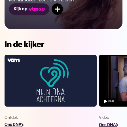
kennismaken met de wonderen ...
Mijn lijst
Kijk op
In de kijker
01:41
Ontdek
Video
Ons DNA
Ons DNA