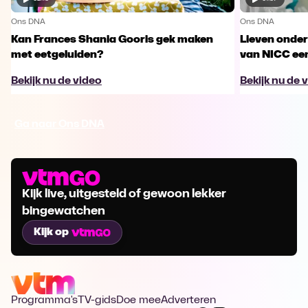
Ons DNA
Ons DNA
Kan Frances Shania Gooris gek maken
Lieven onde
met eetgeluiden?
van NICC ee
Bekijk nu de video
Bekijk nu de 
Ga naar Ons DNA
Kijk live, uitgesteld of gewoon lekker
bingewatchen
Kijk op
Programma's
TV-gids
Doe mee
Adverteren