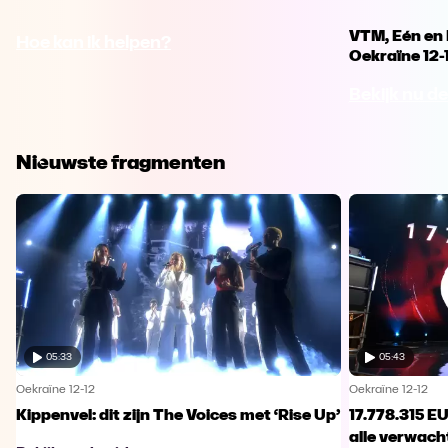
VTM, Eén en 
Hoe kan ik helpen?
Oekraïne 12-
Bekijk nu de
Nieuwste fragmenten
05:33
05:43
Oekraïne 12-12
Oekraïne 12-12
Kippenvel: dit zijn The Voices met ‘Rise Up’
17.778.315 E
alle verwach