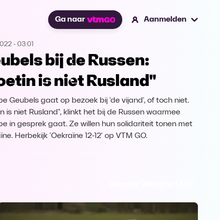
Ga naar
Aanmelden
2022
-
03:01
ubels bij de Russen:
oetin is niet Rusland"
pe Geubels gaat op bezoek bij 'de vijand', of toch niet.
in is niet Rusland", klinkt het bij de Russen waarmee
pe in gesprek gaat. Ze willen hun solidariteit tonen met
ïne. Herbekijk 'Oekraïne 12-12' op VTM GO.
Ga naar Oekraïne 12-12