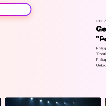
Oeps, browser niet ondersteund
17.03.
Voor je onze programma's gaat ontdekken,
Ge
best je browser updaten of hieronder één
van de ondersteunde browsers
"P
downloaden.
Philip
Google Chrome
Download
"Poet
Philip
Firefox
Download
Oekra
Safari
Download
Microsoft Edge
Download
Opera
Download