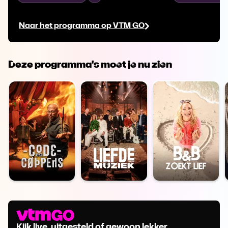
jubileum komt Marleen met negatief
Milo moet sam
nieuws. Luna en Kyra trekken hun eigen
rivaal en Kyra 
Naar het programma op VTM GO
plan en vinden elkaar.
dilemma.
Deze programma's moet je nu zien
Kijk live, uitgesteld of gewoon lekker