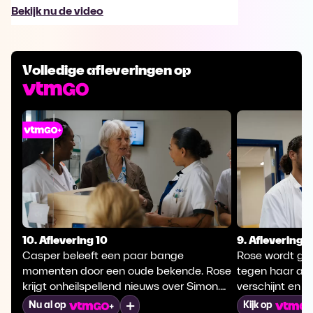
Bekijk nu de video
Volledige afleveringen op
10. Aflevering 10
9. Aflevering 9
Casper beleeft een paar bange
Rose wordt gec
momenten door een oude bekende. Rose
tegen haar advi
krijgt onheilspellend nieuws over Simon.
verschijnt en 
Op Kees' surprise party voor zijn 25-jarig
misstand op de
Mijn lijst
Nu al op
Kijk op