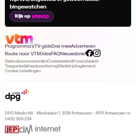
bingewatchen
Kijk op
Programma's
TV-gids
Doe mee
Adverteren
Route naar VTM
Jobs
FAQ
Nieuwsbrief
Gebruiksvoorwaarden
Cookiebeleid
Privacybeleid
Toegankelijkheidsverklaring
Wedstrijdreglement
Cookie instellingen
DPG Media NV - Mediaplein 1, 2018 Antwerpen
-
RPR Antwerpen nr.
0432.306.234