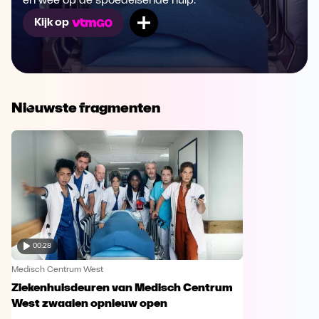
en wee op de spoedeisende hulp.
Mijn lijst
Kijk op
Nieuwste fragmenten
00:28
Medisch Centrum West
Ziekenhuisdeuren van Medisch Centrum
West zwaaien opnieuw open