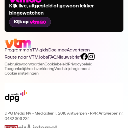
Kijk live, uitgesteld of gewoon lekker
bingewatchen
Kijk op
Programma's
TV-gids
Doe mee
Adverteren
Route naar VTM
Jobs
FAQ
Nieuwsbrief
Gebruiksvoorwaarden
Cookiebeleid
Privacybeleid
Toegankelijkheidsverklaring
Wedstrijdreglement
Cookie instellingen
DPG Media NV - Mediaplein 1, 2018 Antwerpen
-
RPR Antwerpen nr.
0432.306.234