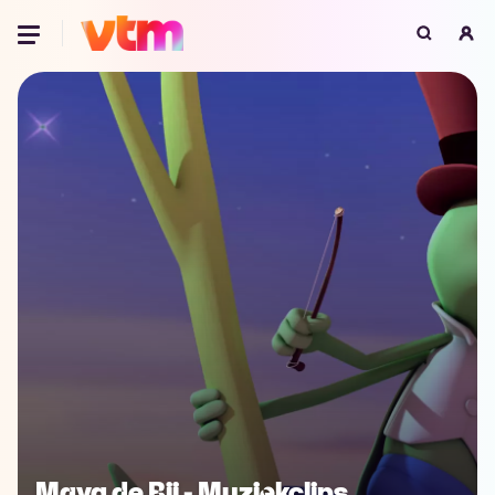
Oeps, browser niet ondersteund
Voor je onze programma's gaat ontdekken,
best je browser updaten of hieronder één
van de ondersteunde browsers
downloaden.
Google Chrome
Download
Firefox
Download
Safari
Download
Microsoft Edge
Download
Opera
Download
Maya de Bij - Muziekclips