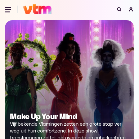
Oeps, browser niet ondersteund
Voor je onze programma's gaat ontdekken,
best je browser updaten of hieronder één
van de ondersteunde browsers
downloaden.
Google Chrome
Download
Firefox
Download
Safari
Download
Microsoft Edge
Download
Make Up Your Mind
Vijf bekende Vlamingen zetten een grote stap ver
Opera
Download
weg uit hun comfortzone. In deze show
transformeren ze tot betoverende en onherkenbare