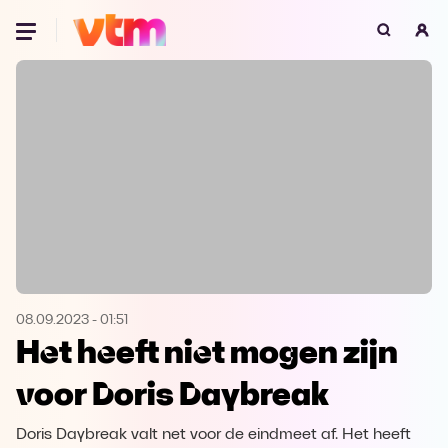
Oeps, browser niet ondersteund
Voor je onze programma's gaat ontdekken,
best je browser updaten of hieronder één
van de ondersteunde browsers
downloaden.
Google Chrome
Download
Firefox
Download
Safari
Download
08.09.2023
-
01:51
Het heeft niet mogen zijn
Microsoft Edge
Download
voor Doris Daybreak
Opera
Download
Doris Daybreak valt net voor de eindmeet af. Het heeft