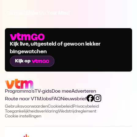
Ga naar Make Up Your Mind
Kijk live, uitgesteld of gewoon lekker
bingewatchen
Kijk op
Programma's
TV-gids
Doe mee
Adverteren
Route naar VTM
Jobs
FAQ
Nieuwsbrief
Gebruiksvoorwaarden
Cookiebeleid
Privacybeleid
Toegankelijkheidsverklaring
Wedstrijdreglement
Cookie instellingen