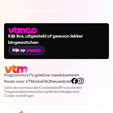
Ga naar Make Up Your Mind
Kijk live, uitgesteld of gewoon lekker
bingewatchen
Kijk op
Programma's
TV-gids
Doe mee
Adverteren
Route naar VTM
Jobs
FAQ
Nieuwsbrief
Gebruiksvoorwaarden
Cookiebeleid
Privacybeleid
Toegankelijkheidsverklaring
Wedstrijdreglement
Cookie instellingen