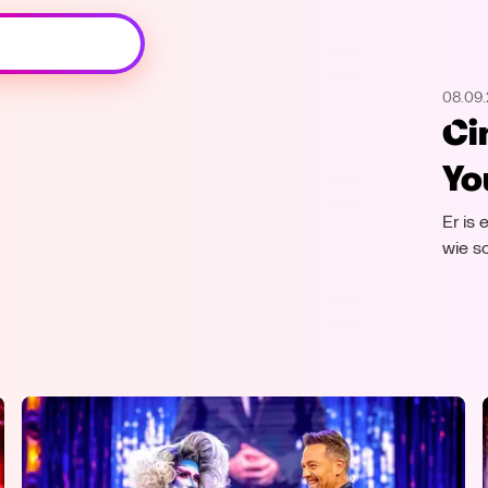
Oeps, browser niet ondersteund
08.09
Voor je onze programma's gaat ontdekken,
Ci
best je browser updaten of hieronder één
van de ondersteunde browsers
Yo
downloaden.
Er is
Google Chrome
Download
wie s
Firefox
Download
Safari
Download
Microsoft Edge
Download
Opera
Download