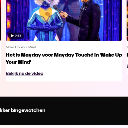
01:58
Make Up Your Mind
Het is Mayday voor Mayday Touché in 'Make Up
Your Mind'
Bekijk nu de video
 lekker bingewatchen