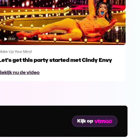
01:47
Make Up Your Mind
Make
Let's get this party started met Cindy Envy
May
voe
Bekijk nu de video
Beki
Kijk op