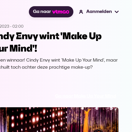
Ga naar
Aanmelden
.2023
-
02:00
ndy Envy wint 'Make Up
ur Mind'!
 een winnaar! Cindy Envy wint 'Make Up Your Mind', maar
chuilt toch achter deze prachtige make-up?
Ga naar Make Up Your Mind