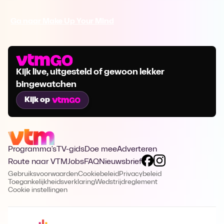
Ga naar Make Up Your Mind
Kijk live, uitgesteld of gewoon lekker
bingewatchen
Kijk op
Programma's
TV-gids
Doe mee
Adverteren
Route naar VTM
Jobs
FAQ
Nieuwsbrief
Gebruiksvoorwaarden
Cookiebeleid
Privacybeleid
Toegankelijkheidsverklaring
Wedstrijdreglement
Cookie instellingen