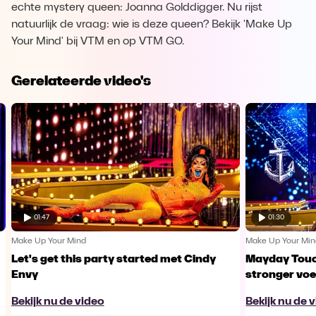
echte mystery queen: Joanna Golddigger. Nu rijst
natuurlijk de vraag: wie is deze queen? Bekijk 'Make Up
Your Mind' bij VTM en op VTM GO.
Gerelateerde video's
01:47
01:30
Make Up Your Mind
Make Up Your Mi
Let's get this party started met Cindy
Mayday Touch
Envy
stronger voe
Bekijk nu de video
Bekijk nu de 