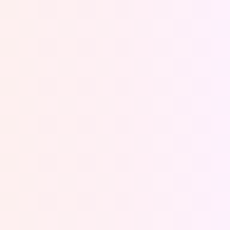
Oeps, browser niet ondersteund
Voor je onze programma's gaat ontdekken,
best je browser updaten of hieronder één
van de ondersteunde browsers
downloaden.
Google Chrome
Download
Firefox
Download
Safari
Download
Microsoft Edge
Download
Opera
Download