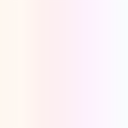
Oeps, browser niet ondersteund
Voor je onze programma's gaat ontdekken,
best je browser updaten of hieronder één
van de ondersteunde browsers
downloaden.
Google Chrome
Download
Firefox
Download
Safari
Download
Microsoft Edge
Download
Opera
Download