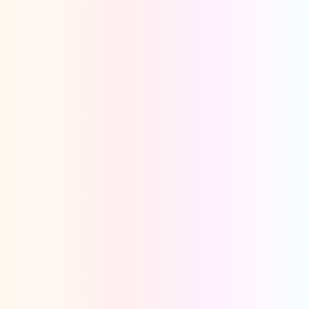
Oeps, browser niet ondersteund
Voor je onze programma's gaat ontdekken,
best je browser updaten of hieronder één
van de ondersteunde browsers
downloaden.
Google Chrome
Download
Firefox
Download
Safari
Download
Microsoft Edge
Download
Opera
Download