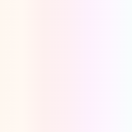
Oeps, browser niet ondersteund
Voor je onze programma's gaat ontdekken,
best je browser updaten of hieronder één
van de ondersteunde browsers
downloaden.
Google Chrome
Download
Firefox
Download
Safari
Download
Microsoft Edge
Download
Opera
Download