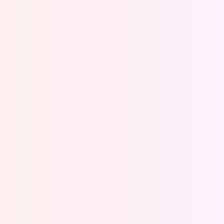
Oeps, browser niet ondersteund
Voor je onze programma's gaat ontdekken,
best je browser updaten of hieronder één
van de ondersteunde browsers
downloaden.
Google Chrome
Download
Firefox
Download
Safari
Download
Microsoft Edge
Download
Opera
Download