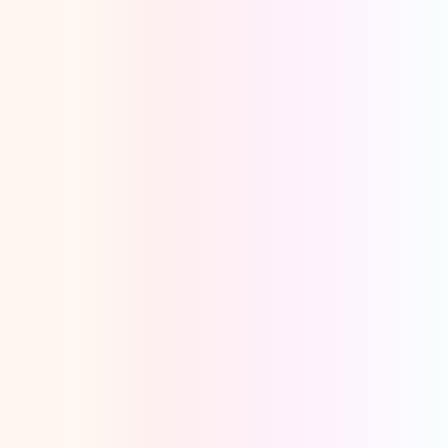
Oeps, browser niet ondersteund
Voor je onze programma's gaat ontdekken,
best je browser updaten of hieronder één
van de ondersteunde browsers
downloaden.
Google Chrome
Download
Firefox
Download
Safari
Download
Microsoft Edge
Download
Opera
Download