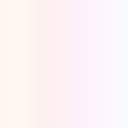
Oeps, browser niet ondersteund
Voor je onze programma's gaat ontdekken,
best je browser updaten of hieronder één
van de ondersteunde browsers
downloaden.
Google Chrome
Download
Firefox
Download
Safari
Download
Microsoft Edge
Download
Opera
Download