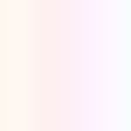
Oeps, browser niet ondersteund
Voor je onze programma's gaat ontdekken,
best je browser updaten of hieronder één
van de ondersteunde browsers
downloaden.
Google Chrome
Download
Firefox
Download
Safari
Download
Microsoft Edge
Download
Opera
Download