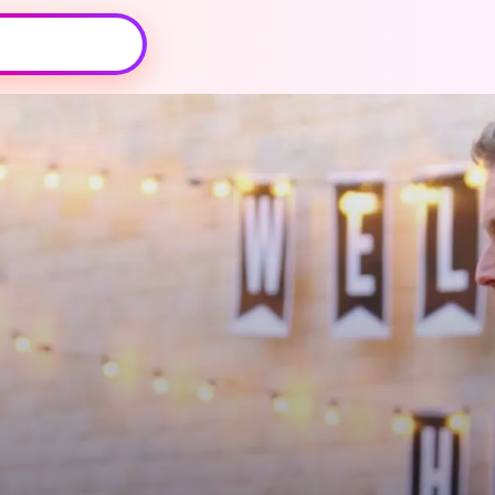
Oeps, browser niet ondersteund
Voor je onze programma's gaat ontdekken,
best je browser updaten of hieronder één
van de ondersteunde browsers
downloaden.
Google Chrome
Download
Firefox
Download
Safari
Download
Microsoft Edge
Download
Opera
Download