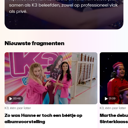
samen als K3 beleefden, zowel op professioneel vlak
als privé.
Nieuwste fragmenten
00:48
01:09
K3, één jaar later
K3, één jaar later
Zo was Hanne er toch een béétje op
Marthe debut
albumvoorstelling
Sinterklaas