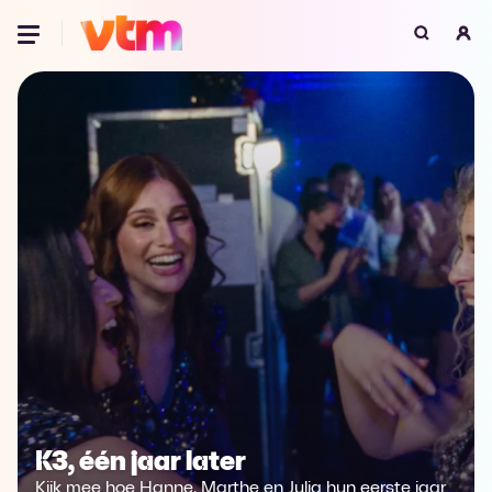
Oeps, browser niet ondersteund
Voor je onze programma's gaat ontdekken,
best je browser updaten of hieronder één
van de ondersteunde browsers
downloaden.
Google Chrome
Download
Firefox
Download
Safari
Download
Microsoft Edge
Download
Opera
Download
K3, één jaar later
Kijk mee hoe Hanne, Marthe en Julia hun eerste jaar