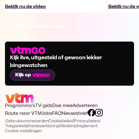
Bekijk nu de video
Bekijk nu de 
Ga naar K3, één jaar later
Kijk live, uitgesteld of gewoon lekker
bingewatchen
Kijk op
Programma's
TV-gids
Doe mee
Adverteren
Route naar VTM
Jobs
FAQ
Nieuwsbrief
Gebruiksvoorwaarden
Cookiebeleid
Privacybeleid
Toegankelijkheidsverklaring
Wedstrijdreglement
Cookie instellingen