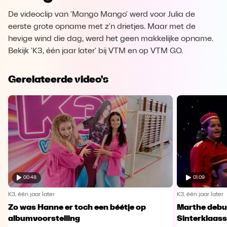
De videoclip van 'Mango Mango' werd voor Julia de
eerste grote opname met z'n drietjes. Maar met de
hevige wind die dag, werd het geen makkelijke opname.
Bekijk 'K3, één jaar later' bij VTM en op VTM GO.
Gerelateerde video's
00:48
01:09
K3, één jaar later
K3, één jaar later
Zo was Hanne er toch een béétje op
Marthe debut
albumvoorstelling
Sinterklaas