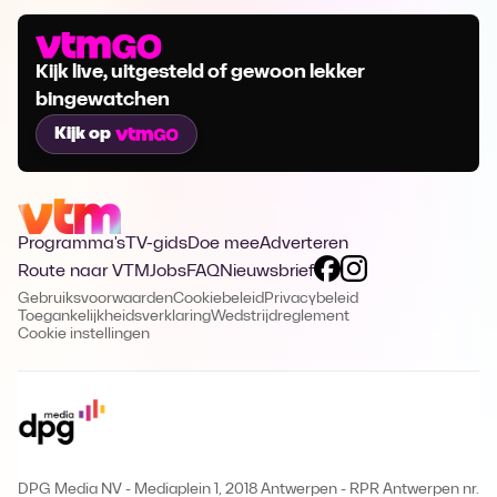
Kijk live, uitgesteld of gewoon lekker
bingewatchen
Kijk op
Programma's
TV-gids
Doe mee
Adverteren
Route naar VTM
Jobs
FAQ
Nieuwsbrief
Gebruiksvoorwaarden
Cookiebeleid
Privacybeleid
Toegankelijkheidsverklaring
Wedstrijdreglement
Cookie instellingen
DPG Media NV - Mediaplein 1, 2018 Antwerpen
-
RPR Antwerpen nr.