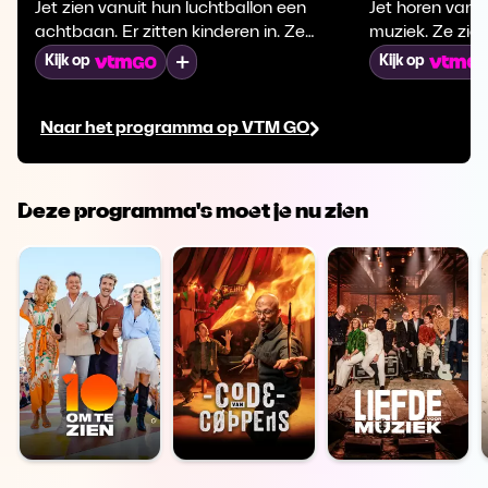
Jet zien vanuit hun luchtballon een
Jet horen vanui
achtbaan. Er zitten kinderen in. Ze
muziek. Ze zie
hebben veel plezier. Een jongen vraagt of
is op weg naar 
Mijn lijst
Kijk op
Kijk op
Jokie ook mee gaat. Jokie en Jet gaan in
gaan met haar
verschillende attracties en hebben veel
spelletjes.
Naar het programma op VTM GO
plezier!
Deze programma's moet je nu zien