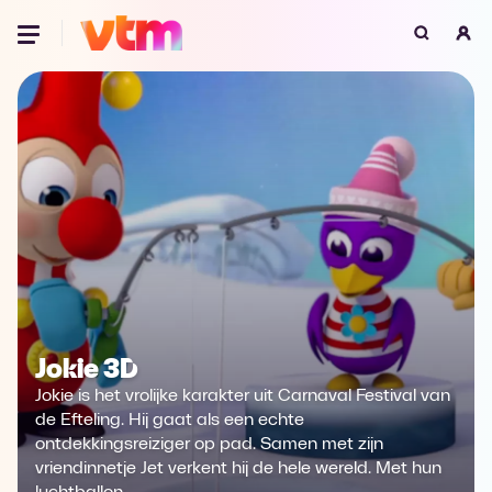
Oeps, browser niet ondersteund
Voor je onze programma's gaat ontdekken,
best je browser updaten of hieronder één
van de ondersteunde browsers
downloaden.
Google Chrome
Download
Firefox
Download
Safari
Download
Jokie 3D
Microsoft Edge
Download
Jokie is het vrolijke karakter uit Carnaval Festival van
de Efteling. Hij gaat als een echte
Opera
Download
ontdekkingsreiziger op pad. Samen met zijn
vriendinnetje Jet verkent hij de hele wereld. Met hun