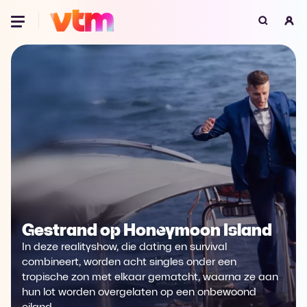
Oeps, browser niet ondersteund
Voor je onze programma's gaat ontdekken,
best je browser updaten of hieronder één
van de ondersteunde browsers
downloaden.
Google Chrome
Download
Firefox
Download
Safari
Download
Gestrand op Honeymoon Island
Microsoft Edge
Download
In deze realityshow, die dating en survival
combineert, worden acht singles onder een
Opera
Download
tropische zon met elkaar gematcht, waarna ze aan
hun lot worden overgelaten op een onbewoond