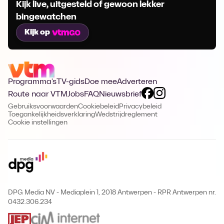
Kijk live, uitgesteld of gewoon lekker
bingewatchen
Kijk op
Programma's
TV-gids
Doe mee
Adverteren
Route naar VTM
Jobs
FAQ
Nieuwsbrief
Gebruiksvoorwaarden
Cookiebeleid
Privacybeleid
Toegankelijkheidsverklaring
Wedstrijdreglement
Cookie instellingen
DPG Media NV - Mediaplein 1, 2018 Antwerpen
-
RPR Antwerpen nr.
0432.306.234