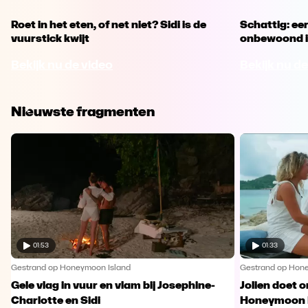
Roet in het eten, of net niet? Sidi is de
Schattig: ee
vuurstick kwijt
onbewoond is
Bekijk nu de video
Bekijk nu de
Nieuwste fragmenten
01:53
01:33
Gestrand op Honeymoon Island
Gestrand op Hon
Gele vlag in vuur en vlam bij Josephine-
Jolien doet 
Charlotte en Sidi
Honeymoon I