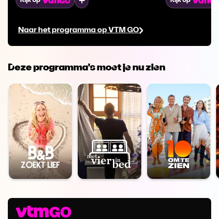
Mijn lijst
Kijk op
Kijk op
een koppel terug naar België of eindigen
daarover duidel
hun wittebroodsweken in Maleisië?
mening. Sidi ko
Naar het programma op VTM GO
relatie met Jo
verloopt dan v
Deze programma's moet je nu zien