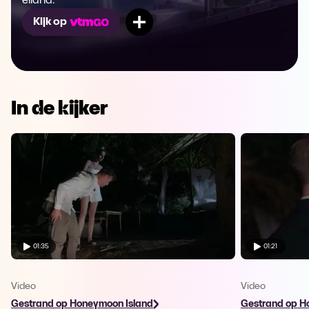
eiland.
Mijn lijst
Kijk op
In de kijker
01:35
01:21
Video
Video
Gestrand op Honeymoon Island
Gestrand op H