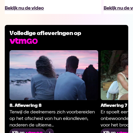
Bekijk nu de video
Bekijk nu de 
Volledige afleveringen op
8. Aflevering 8
Aflevering 7
Terwijl de deelnemers zich voorbereiden
Er spoelt een 
op het afscheid van hun eilandleven,
onbewoonde ei
naderen de ultieme
voor het brood
beslissingsmomenten. Keert iedereen als
overbodige lux