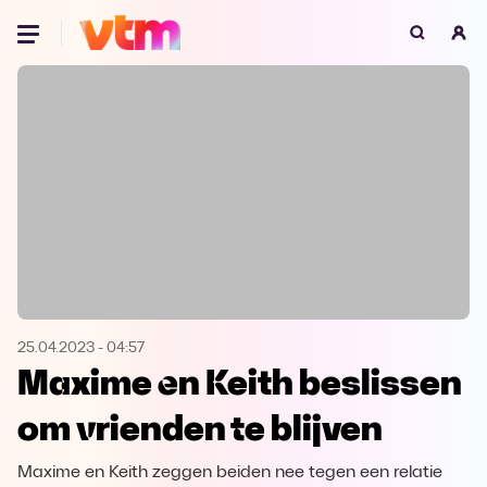
Oeps, browser niet ondersteund
Voor je onze programma's gaat ontdekken,
best je browser updaten of hieronder één
van de ondersteunde browsers
downloaden.
Google Chrome
Download
Firefox
Download
Safari
Download
25.04.2023
-
04:57
Maxime en Keith beslissen
Microsoft Edge
Download
om vrienden te blijven
Opera
Download
Maxime en Keith zeggen beiden nee tegen een relatie