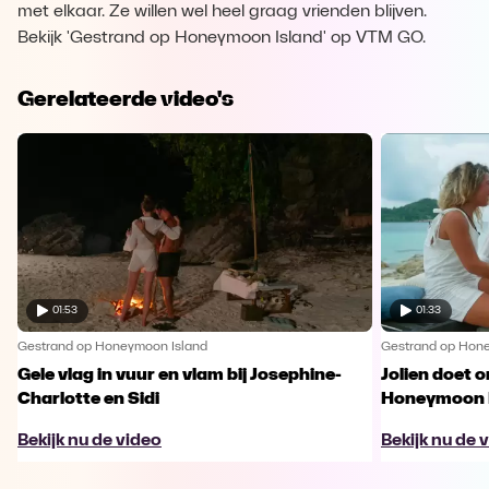
met elkaar. Ze willen wel heel graag vrienden blijven.
Bekijk 'Gestrand op Honeymoon Island' op VTM GO.
Gerelateerde video's
01:53
01:33
Gestrand op Honeymoon Island
Gestrand op Hon
Gele vlag in vuur en vlam bij Josephine-
Jolien doet 
Charlotte en Sidi
Honeymoon I
Bekijk nu de video
Bekijk nu de 