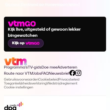
Ga naar Gestrand op Honeymoon Island
Kijk live, uitgesteld of gewoon lekker
bingewatchen
Kijk op
Programma's
TV-gids
Doe mee
Adverteren
Route naar VTM
Jobs
FAQ
Nieuwsbrief
Gebruiksvoorwaarden
Cookiebeleid
Privacybeleid
Toegankelijkheidsverklaring
Wedstrijdreglement
Cookie instellingen