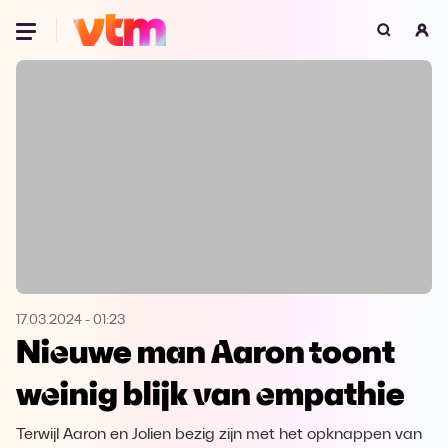
Oeps, browser niet ondersteund
Voor je onze programma's gaat ontdekken,
best je browser updaten of hieronder één
van de ondersteunde browsers
downloaden.
Google Chrome
Download
Firefox
Download
Safari
Download
17.03.2024
-
01:23
Nieuwe man Aaron toont
Microsoft Edge
Download
weinig blijk van empathie
Opera
Download
Terwijl Aaron en Jolien bezig zijn met het opknappen van