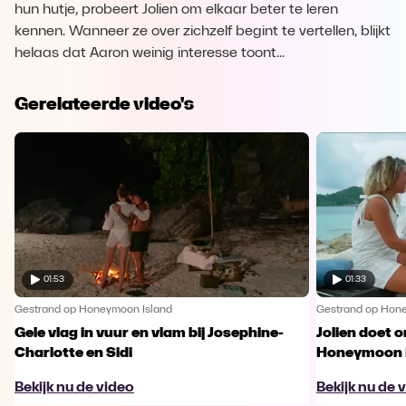
hun hutje, probeert Jolien om elkaar beter te leren
kennen. Wanneer ze over zichzelf begint te vertellen, blijkt
helaas dat Aaron weinig interesse toont...
Gerelateerde video's
01:53
01:33
Gestrand op Honeymoon Island
Gestrand op Hon
Gele vlag in vuur en vlam bij Josephine-
Jolien doet 
Charlotte en Sidi
Honeymoon I
Bekijk nu de video
Bekijk nu de 