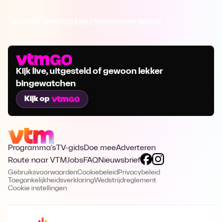
Ga naar Gestrand op Honeymoon Island
Kijk live, uitgesteld of gewoon lekker
bingewatchen
Kijk op
Programma's
TV-gids
Doe mee
Adverteren
Route naar VTM
Jobs
FAQ
Nieuwsbrief
Gebruiksvoorwaarden
Cookiebeleid
Privacybeleid
Toegankelijkheidsverklaring
Wedstrijdreglement
Cookie instellingen