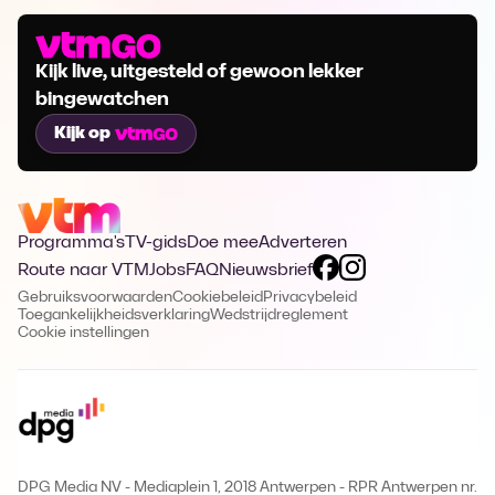
Kijk live, uitgesteld of gewoon lekker
bingewatchen
Kijk op
Programma's
TV-gids
Doe mee
Adverteren
Route naar VTM
Jobs
FAQ
Nieuwsbrief
Gebruiksvoorwaarden
Cookiebeleid
Privacybeleid
Toegankelijkheidsverklaring
Wedstrijdreglement
Cookie instellingen
DPG Media NV - Mediaplein 1, 2018 Antwerpen
-
RPR Antwerpen nr.