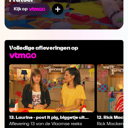
Mijn lijst
Kijk op
Volledige afleveringen op
13. Laurine - post it pig, biggetje uit
12. Rick Mack
papier met post its
Aflevering 13 van de Vlaamse reeks
vorm van sne
Rick Mackenb