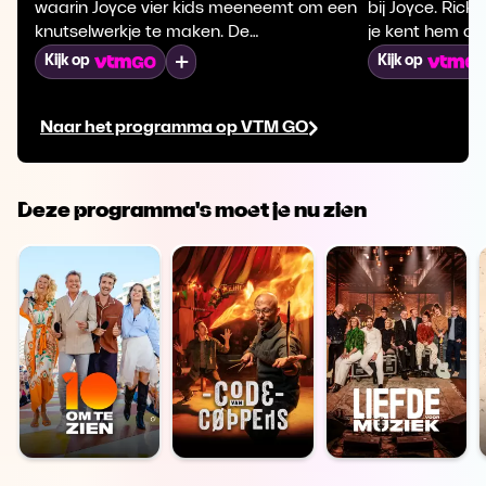
waarin Joyce vier kids meeneemt om een
bij Joyce. Rick
knutselwerkje te maken. De
je kent hem ook 
VTMKZOOM-ers krijgen van Christophe,
moet een winte
Mijn lijst
Kijk op
Kijk op
de knutselexpert, te zien hoe het moet.
met gips. Maar
Telkens wordt een bekende Vlaming
dan gedaan, als
Naar het programma op VTM GO
uitgedaagd om hetzelfde werkje te
voelen! Benieu
maken...
krijgt!
Deze programma's moet je nu zien