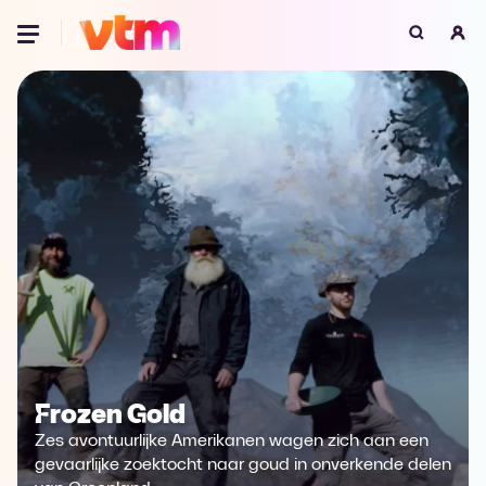
Oeps, browser niet ondersteund
Voor je onze programma's gaat ontdekken,
best je browser updaten of hieronder één
van de ondersteunde browsers
downloaden.
Google Chrome
Download
Firefox
Download
Safari
Download
Microsoft Edge
Download
Frozen Gold
Opera
Download
Zes avontuurlijke Amerikanen wagen zich aan een
gevaarlijke zoektocht naar goud in onverkende delen