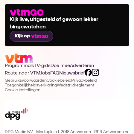
Kijk live, uitgesteld of gewoon lekker
bingewatchen
Kijk op
Programma's
TV-gids
Doe mee
Adverteren
Route naar VTM
Jobs
FAQ
Nieuwsbrief
Gebruiksvoorwaarden
Cookiebeleid
Privacybeleid
Toegankelijkheidsverklaring
Wedstrijdreglement
Cookie instellingen
DPG Media NV - Mediaplein 1, 2018 Antwerpen
-
RPR Antwerpen nr.