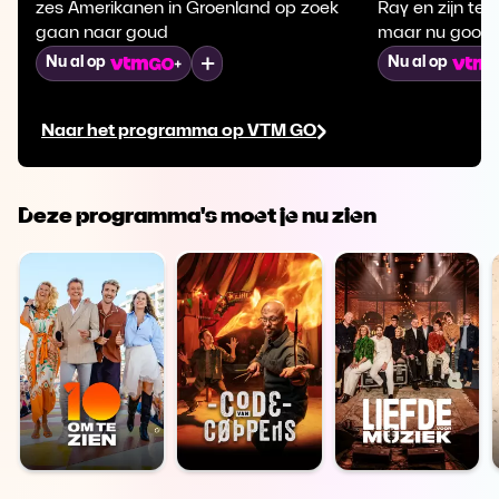
zes Amerikanen in Groenland op zoek
Ray en zijn te
gaan naar goud
maar nu gooit 
het eten.
Mijn lijst
Nu al op
Nu al op
Naar het programma op VTM GO
Deze programma's moet je nu zien