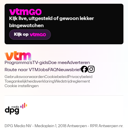
Kijk live, uitgesteld of gewoon lekker
bingewatchen
Kijk op
Programma's
TV-gids
Doe mee
Adverteren
Route naar VTM
Jobs
FAQ
Nieuwsbrief
Gebruiksvoorwaarden
Cookiebeleid
Privacybeleid
Toegankelijkheidsverklaring
Wedstrijdreglement
Cookie instellingen
DPG Media NV - Mediaplein 1, 2018 Antwerpen
-
RPR Antwerpen nr.