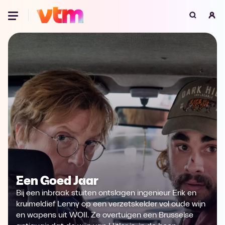
Oeps, browser niet ondersteund
Voor je onze programma's gaat ontdekken,
best je browser updaten of hieronder één
van de ondersteunde browsers
downloaden.
Google Chrome
Download
Firefox
Download
Safari
Download
Een Goed Jaar
Microsoft Edge
Download
Bij een inbraak stuiten ontslagen ingenieur Erik en
Opera
Download
kruimeldief Lenny op een verzetskelder vol oude wijn
en wapens uit WOII. Ze overtuigen een Brusselse