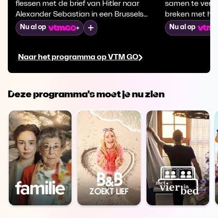
flessen met de brief van Hitler naar
samen te vertrek
Alexander Sebastian in een Brussels
breken met haa
luxehotel en ontvangen het afgesproken
Zias en zijn k
Mijn lijst
Nu al op
Nu al op
bedrag. Ondertussen wacht Rosy
Lenny horen wa
gepakt en gezakt op Lenny.
Duco's dood.
Naar het programma op VTM GO
Deze programma's moet je nu zien