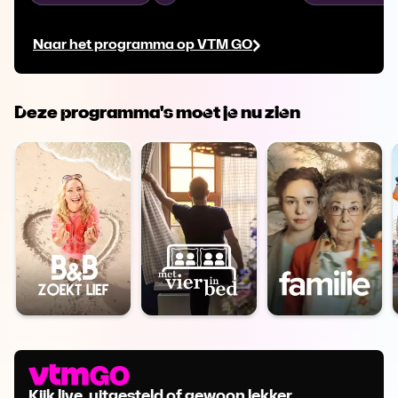
trotseert een overvolle trein, terwijl
ziet een spoorl
Pieterjan een unieke blik achter de
Danny in het 
Naar het programma op VTM GO
schermen van zijn locomotief geeft.
rijtuigen onder
Deze programma's moet je nu zien
Kijk live, uitgesteld of gewoon lekker