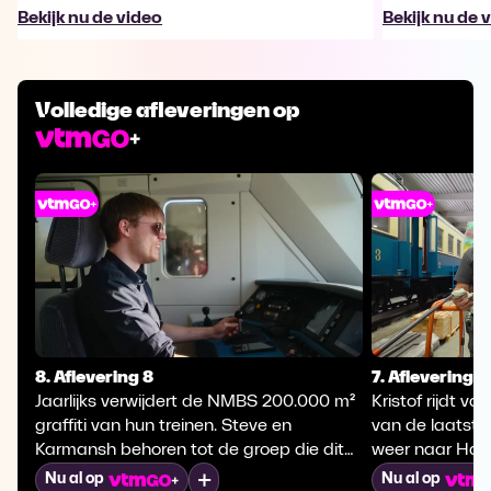
Bekijk nu de video
Bekijk nu de 
Volledige afleveringen op
8. Aflevering 8
7. Aflevering 7
Jaarlijks verwijdert de NMBS 200.000 m²
Kristof rijdt 
graffiti van hun treinen. Steve en
van de laatste 
Karmansh behoren tot de groep die dit
weer naar Hamo
aanpakken. Treinbegeleider Nicky
zwartrijders zo
Mijn lijst
Nu al op
Nu al op