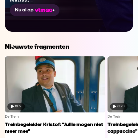
900.000 ...
Nu al op
Nieuwste fragmenten
01:12
01:20
De Trein
De Trein
Treinbegeleider Kristof: "Jullie mogen niet
Treinbegeleid
meer mee"
cappuccino"