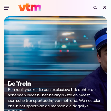
Oeps, browser niet ondersteund
Voor je onze programma's gaat ontdekken,
best je browser updaten of hieronder één
van de ondersteunde browsers
downloaden.
Google Chrome
Download
Firefox
Download
Safari
Download
De Trein
Microsoft Edge
Download
Een realityreeks die een exclusieve blik achter de
schermen biedt bij het belangrijkste en meest
Opera
Download
iconische transportbedrijf van het land. We nestelen
ons in het spoor van de mensen die dagelijks