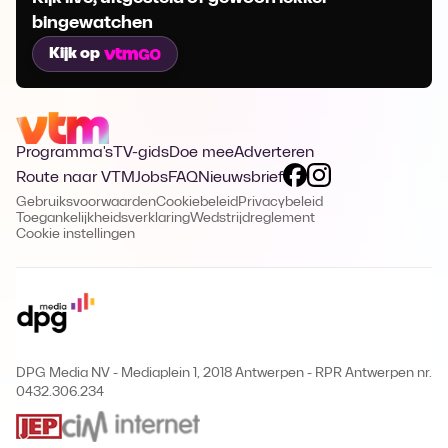
bingewatchen
Kijk op
Programma's
TV-gids
Doe mee
Adverteren
Route naar VTM
Jobs
FAQ
Nieuwsbrief
Gebruiksvoorwaarden
Cookiebeleid
Privacybeleid
Toegankelijkheidsverklaring
Wedstrijdreglement
Cookie instellingen
DPG Media NV - Mediaplein 1, 2018 Antwerpen
-
RPR Antwerpen nr.
0432.306.234