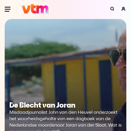
Oeps, browser niet ondersteund
Voor je onze programma's gaat ontdekken,
best je browser updaten of hieronder één
van de ondersteunde browsers
downloaden.
Google Chrome
Download
Firefox
Download
Safari
Download
De Biecht van Joran
Microsoft Edge
Download
Misdaadjournalist John van den Heuvel onderzoekt
Opera
Download
het waarheidsgehalte van een dagboek van de
Nederlandse moordenaar Joran van der Sloot. Wat is