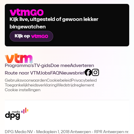
Kijk live, uitgesteld of gewoon lekker
bingewatchen
Kijk op
Programma's
TV-gids
Doe mee
Adverteren
Route naar VTM
Jobs
FAQ
Nieuwsbrief
Gebruiksvoorwaarden
Cookiebeleid
Privacybeleid
Toegankelijkheidsverklaring
Wedstrijdreglement
Cookie instellingen
DPG Media NV - Mediaplein 1, 2018 Antwerpen
-
RPR Antwerpen nr.