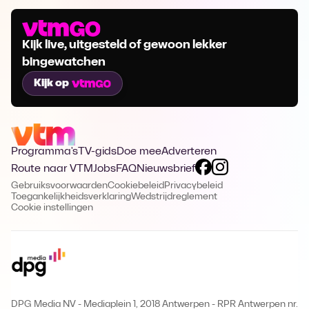
Kijk live, uitgesteld of gewoon lekker
bingewatchen
Kijk op
Programma's
TV-gids
Doe mee
Adverteren
Route naar VTM
Jobs
FAQ
Nieuwsbrief
Gebruiksvoorwaarden
Cookiebeleid
Privacybeleid
Toegankelijkheidsverklaring
Wedstrijdreglement
Cookie instellingen
DPG Media NV - Mediaplein 1, 2018 Antwerpen
-
RPR Antwerpen nr.