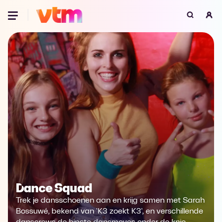
Oeps, browser niet ondersteund
Voor je onze programma's gaat ontdekken,
best je browser updaten of hieronder één
van de ondersteunde browsers
downloaden.
Google Chrome
Download
Firefox
Download
Safari
Download
Microsoft Edge
Download
Dance Squad
Opera
Download
Trek je dansschoenen aan en krijg samen met Sarah
Bossuwé, bekend van 'K3 zoekt K3', en verschillende