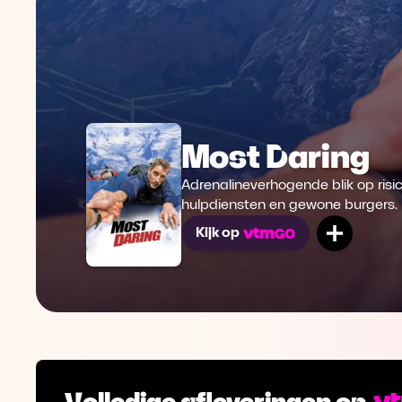
Most Daring
Adrenalineverhogende blik op ris
hulpdiensten en gewone burgers.
Mijn lij
Kijk op
Volledige afleveringen op