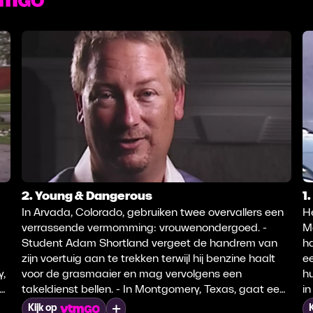
2. Young & Dangerous
1
In Arvada, Colorado, gebruiken twee overvallers een
H
verrassende vermomming: vrouwenondergoed. -
M
Student Adam Shortland vergeet de handrem van
h
zijn voertuig aan te trekken terwijl hij benzine haalt
ee
y,
voor de grasmaaier en mag vervolgens een
hu
takeldienst bellen. - In Montgomery, Texas, gaat een
in
schoolproject er iets vuriger aan toe dan een vader
a
Mijn lijst
Kijk op
K