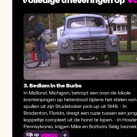
3. Bedlam in the Burbs
In Midland, Michigan, betrapt een man de lokale
krantenjongen op heterdaad tijdens het stelen van
spullen uit zijn Studebaker pick-up uit 1949. - In
Bradenton, Florida, dreigt een ruzie tussen een jong
koppeltje compleet uit de hand te lopen. - In Hawle
Pennsylvania, krijgen Mike en Barbara Selig bezoek
van een nieuwsgierige berenfamilie.
Mijn lijst
Kijk op