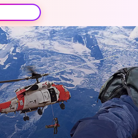
Oeps, browser niet ondersteund
Voor je onze programma's gaat ontdekken,
best je browser updaten of hieronder één
van de ondersteunde browsers
downloaden.
Google Chrome
Download
Firefox
Download
Safari
Download
Microsoft Edge
Download
Opera
Download