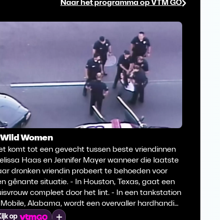
Naar het programma op VTM GO
. Wild Women
et komt tot een gevecht tussen beste vriendinnen
elissa Haas en Jennifer Mayer wanneer die laatste
aar dronken vriendin probeert te behoeden voor
n gênante situatie. - In Houston, Texas, gaat een
isvrouw compleet door het lint. - In een tankstation
 Mobile, Alabama, wordt een overvaller hardhandig
angepakt door kassierster Latarchia Edwards.
Mijn lijst
ijk op