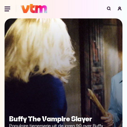
Oeps, browser niet ondersteund
Voor je onze programma's gaat ontdekken,
best je browser updaten of hieronder één
van de ondersteunde browsers
downloaden.
Google Chrome
Download
Firefox
Download
Safari
Download
Microsoft Edge
Download
Opera
Download
Buffy The Vampire Slayer
Populaire tienerserie uit de jaren 90 over Buffy