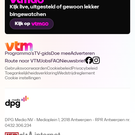
Kijk live, uitgesteld of gewoon lekker
bingewatchen
Kijk op
Programma's
TV-gids
Doe mee
Adverteren
Route naar VTM
Jobs
FAQ
Nieuwsbrief
Gebruiksvoorwaarden
Cookiebeleid
Privacybeleid
Toegankelijkheidsverklaring
Wedstrijdreglement
Cookie instellingen
DPG Media NV - Mediaplein 1, 2018 Antwerpen
-
RPR Antwerpen nr.
0432.306.234