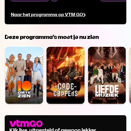
reüniedag kijkt iedereen gespannen uit
zich amuseert in
naar de verhalen én naar wie nog een
anderen toch w
Naar het programma op VTM GO
koppel is.
Opnieuw moeten
gemaakt word
Deze programma's moet je nu zien
Kijk live, uitgesteld of gewoon lekker