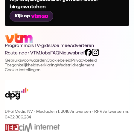
bingewatchen
Kijk op
Programma's
TV-gids
Doe mee
Adverteren
Route naar VTM
Jobs
FAQ
Nieuwsbrief
Gebruiksvoorwaarden
Cookiebeleid
Privacybeleid
Toegankelijkheidsverklaring
Wedstrijdreglement
Cookie instellingen
DPG Media NV - Mediaplein 1, 2018 Antwerpen
-
RPR Antwerpen nr.
0432.306.234