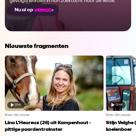
gevolgd worden in hun zoektocht naar de liefde.
Nu al op
Nieuwste fragmenten
01:41
01:44
Boer zkt vrouw
Boer zkt vrouw
Lina L'Heureux (26) uit Kampenhout -
Stijn Velghe 
pittige paardentrainster
koeienboer