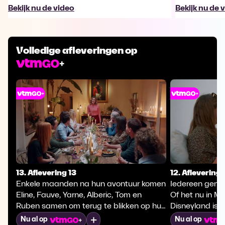
Bekijk nu de video
Bekijk nu de 
Volledige afleveringen op
13. Aflevering 13
12. Aflevering 
Enkele maanden na hun avontuur komen
Iedereen genie
Eline, Fauve, Yarne, Alberic, Tom en
Of het nu in Ma
Ruben samen om terug te blikken op hun
Disneyland is: 
Boer zkt Vrouw-verhaal. Op de grote
er geen gebrek
Mijn lijst
Nu al op
Nu al op