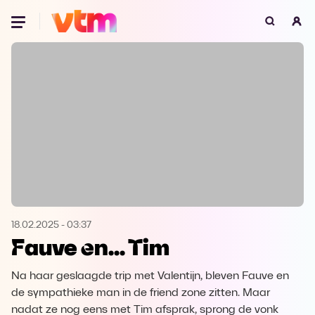
Oeps, browser niet ondersteund
Voor je onze programma's gaat ontdekken,
best je browser updaten of hieronder één
van de ondersteunde browsers
downloaden.
Google Chrome
Download
Firefox
Download
Safari
Download
18.02.2025
-
03:37
Fauve en... Tim
Microsoft Edge
Download
Na haar geslaagde trip met Valentijn, bleven Fauve en
Opera
Download
de sympathieke man in de friend zone zitten. Maar
nadat ze nog eens met Tim afsprak, sprong de vonk