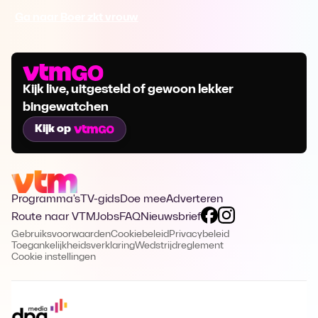
Ga naar Boer zkt vrouw
Kijk live, uitgesteld of gewoon lekker
bingewatchen
Kijk op
Programma's
TV-gids
Doe mee
Adverteren
Route naar VTM
Jobs
FAQ
Nieuwsbrief
Gebruiksvoorwaarden
Cookiebeleid
Privacybeleid
Toegankelijkheidsverklaring
Wedstrijdreglement
Cookie instellingen