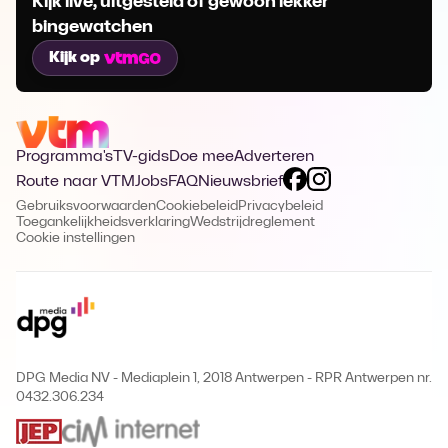
Kijk live, uitgesteld of gewoon lekker
bingewatchen
Kijk op
Programma's
TV-gids
Doe mee
Adverteren
Route naar VTM
Jobs
FAQ
Nieuwsbrief
Gebruiksvoorwaarden
Cookiebeleid
Privacybeleid
Toegankelijkheidsverklaring
Wedstrijdreglement
Cookie instellingen
DPG Media NV - Mediaplein 1, 2018 Antwerpen
-
RPR Antwerpen nr.
0432.306.234