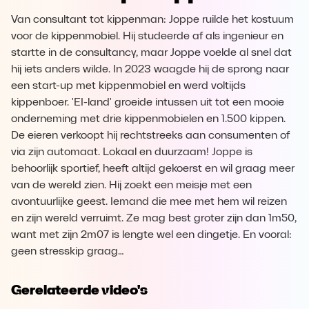
Van consultant tot kippenman: Joppe ruilde het kostuum
voor de kippenmobiel. Hij studeerde af als ingenieur en
startte in de consultancy, maar Joppe voelde al snel dat
hij iets anders wilde. In 2023 waagde hij de sprong naar
een start-up met kippenmobiel en werd voltijds
kippenboer. 'EI-land' groeide intussen uit tot een mooie
onderneming met drie kippenmobielen en 1.500 kippen.
De eieren verkoopt hij rechtstreeks aan consumenten of
via zijn automaat. Lokaal en duurzaam! Joppe is
behoorlijk sportief, heeft altijd gekoerst en wil graag meer
van de wereld zien. Hij zoekt een meisje met een
avontuurlijke geest. Iemand die mee met hem wil reizen
en zijn wereld verruimt. Ze mag best groter zijn dan 1m50,
want met zijn 2m07 is lengte wel een dingetje. En vooral:
geen stresskip graag…
Gerelateerde video's