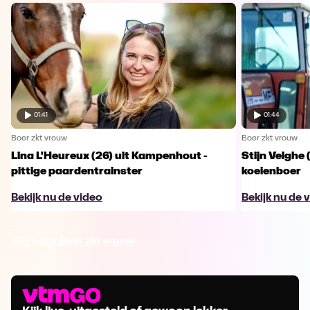
01:41
01:44
Boer zkt vrouw
Boer zkt vrouw
Lina L'Heureux (26) uit Kampenhout -
Stijn Velghe 
pittige paardentrainster
koeienboer
Bekijk nu de video
Bekijk nu de 
Ga naar Boer zkt vrouw