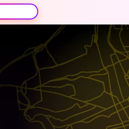
Oeps, browser niet ondersteund
Voor je onze programma's gaat ontdekken,
best je browser updaten of hieronder één
van de ondersteunde browsers
downloaden.
Google Chrome
Download
Firefox
Download
Safari
Download
Microsoft Edge
Download
Opera
Download