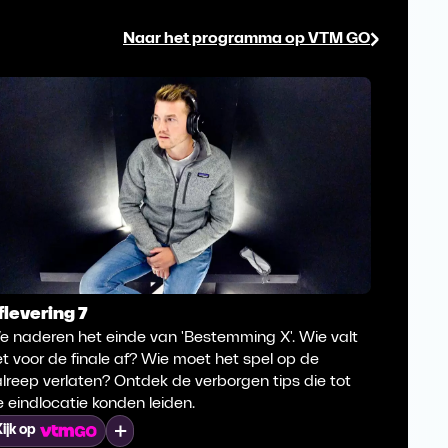
Naar het programma op VTM GO
flevering 7
Aflever
e naderen het einde van 'Bestemming X'. Wie valt
Tijdens 
t voor de finale af? Wie moet het spel op de
moeten 
lreep verlaten? Ontdek de verborgen tips die tot
locatie,
 eindlocatie konden leiden.
ondersc
geplaatst
Mijn lijst
ijk op
het lijk