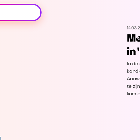
Oeps, browser niet ondersteund
14.03.
Voor je onze programma's gaat ontdekken,
Me
best je browser updaten of hieronder één
van de ondersteunde browsers
in
downloaden.
In de
Google Chrome
Download
kandi
Aanwi
Firefox
Download
te zi
kom a
Safari
Download
Microsoft Edge
Download
Opera
Download