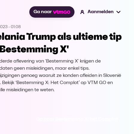
Ga naar
Aanmelden
2023
-
01:08
lania Trump als ultieme tip
 'Bestemming X'
 derde aflevering van 'Bestemming X' krijgen de
daten geen misleidingen, maar enkel tips.
jzigingen genoeg waaruit ze konden afleiden in Slovenië
jn. Bekijk ‘Bestemming X: Het Complot’ op VTM GO en
lle misleidingen te weten.
Ga naar Bestemming X: het Complot