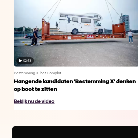
02:43
Bestemming X: het Complot
Hangende kandidaten 'Bestemming X' denken
op boot te zitten
Bekijk nu de video