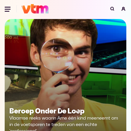
Oeps, browser niet ondersteund
Voor je onze programma's gaat ontdekken,
best je browser updaten of hieronder één
van de ondersteunde browsers
downloaden.
Google Chrome
Download
Firefox
Download
Safari
Download
Microsoft Edge
Download
Beroep Onder De Loep
Opera
Download
Vlaamse reeks waarin Arne één kind meeneemt om
in de voetsporen te treden van een echte