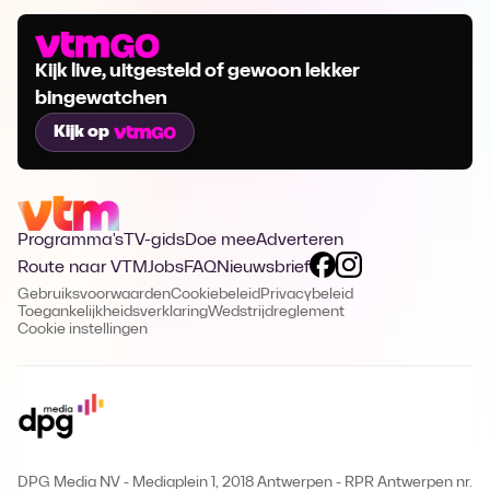
Kijk live, uitgesteld of gewoon lekker
bingewatchen
Kijk op
Programma's
TV-gids
Doe mee
Adverteren
Route naar VTM
Jobs
FAQ
Nieuwsbrief
Gebruiksvoorwaarden
Cookiebeleid
Privacybeleid
Toegankelijkheidsverklaring
Wedstrijdreglement
Cookie instellingen
DPG Media NV - Mediaplein 1, 2018 Antwerpen
-
RPR Antwerpen nr.