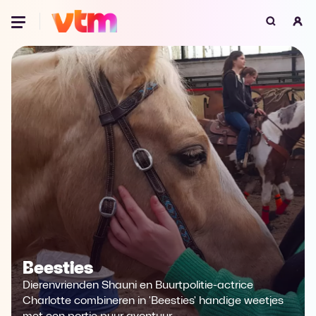
Oeps, browser niet ondersteund
Voor je onze programma's gaat ontdekken,
best je browser updaten of hieronder één
van de ondersteunde browsers
downloaden.
Google Chrome
Download
Firefox
Download
Safari
Download
Microsoft Edge
Download
Beesties
Opera
Download
Dierenvrienden Shauni en Buurtpolitie-actrice
Charlotte combineren in 'Beesties' handige weetjes