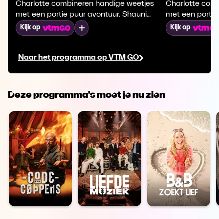
Charlotte combineren handige weetjes
Charlotte com
met een portie puur avontuur. Shauni
met een portie
knutselt de leukste dingen ineen voor je
knutselt de leu
Mijn lijst
Kijk op
Kijk op
huisdieren en geeft tips om hun leven
huisdieren en 
nog prettiger te maken. Charlotte trekt
nog prettiger t
Naar het programma op VTM GO
de wijde wereld in voor actie en avontuur
de wijde wereld
met dieren.
met dieren.
Deze programma's moet je nu zien