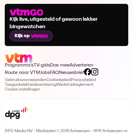
Kijk live, uitgesteld of gewoon lekker
bingewatchen
Kijk op
Programma's
TV-gids
Doe mee
Adverteren
Route naar VTM
Jobs
FAQ
Nieuwsbrief
Gebruiksvoorwaarden
Cookiebeleid
Privacybeleid
Toegankelijkheidsverklaring
Wedstrijdreglement
Cookie instellingen
DPG Media NV - Mediaplein 1, 2018 Antwerpen
-
RPR Antwerpen nr.