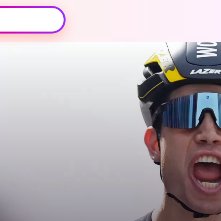
Oeps, browser niet ondersteund
Voor je onze programma's gaat ontdekken,
best je browser updaten of hieronder één
van de ondersteunde browsers
downloaden.
Google Chrome
Download
Firefox
Download
Safari
Download
Microsoft Edge
Download
Opera
Download