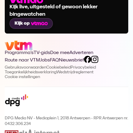
Kijk live, uitgesteld of gewoon lekker
bingewatchen
Kijk op
Programma's
TV-gids
Doe mee
Adverteren
Route naar VTM
Jobs
FAQ
Nieuwsbrief
Gebruiksvoorwaarden
Cookiebeleid
Privacybeleid
Toegankelijkheidsverklaring
Wedstrijdreglement
Cookie instellingen
DPG Media NV - Mediaplein 1, 2018 Antwerpen
-
RPR Antwerpen nr.
0432.306.234