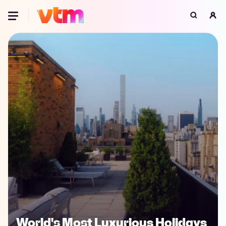
Oeps, browser niet ondersteund
Voor je onze programma's gaat ontdekken,
best je browser updaten of hieronder één
van de ondersteunde browsers
downloaden.
Google Chrome
Download
Firefox
Download
Safari
Download
Microsoft Edge
Download
Opera
Download
World's Most Luxurious Holidays