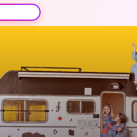
Oeps, browser niet ondersteund
Voor je onze programma's gaat ontdekken,
best je browser updaten of hieronder één
van de ondersteunde browsers
downloaden.
Google Chrome
Download
Firefox
Download
Safari
Download
Microsoft Edge
Download
Opera
Download