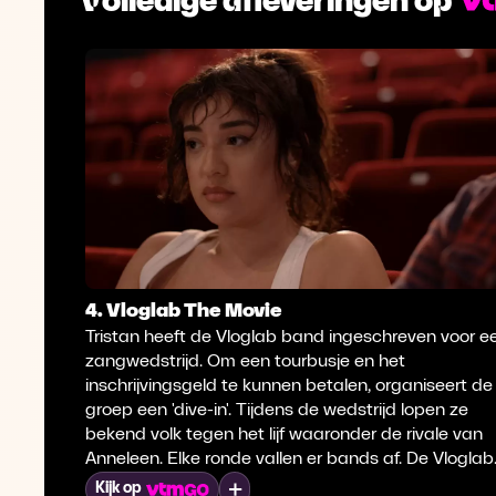
4. Vloglab The Movie
Tristan heeft de Vloglab band ingeschreven voor e
zangwedstrijd. Om een tourbusje en het
inschrijvingsgeld te kunnen betalen, organiseert de
groep een 'dive-in'. Tijdens de wedstrijd lopen ze
bekend volk tegen het lijf waaronder de rivale van
Anneleen. Elke ronde vallen er bands af. De Vloglab
band moet door sabotage knokken om naar de
Mijn lijst
Kijk op