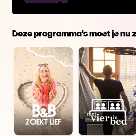
volgende ronde te gaan. Zullen ze de finale halen e
het voorprogramma van Metejoor worden? Een fil
vol drama, liefde en vriendschap zoals we van
Vloglab gewend zijn.
Deze programma's moet je nu z