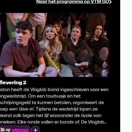
Naar het programma op VTM GO
flevering 2
1. Vlog
istan heeft de Vloglab band ingeschreven voor een
Tristan 
angwedstrijd. Om een tourbusje en het
zangweds
schrijvingsgeld te kunnen betalen, organiseert de
inschrij
oep een 'dive-in'. Tijdens de wedstrijd lopen ze
groep ee
kend volk tegen het lijf waaronder de rivale van
bekend v
neleen. Elke ronde vallen er bands af. De Vloglab
Anneleen
and moet door sabotage knokken om naar de
band mo
Mijn lijst
ijk op
Kijk op