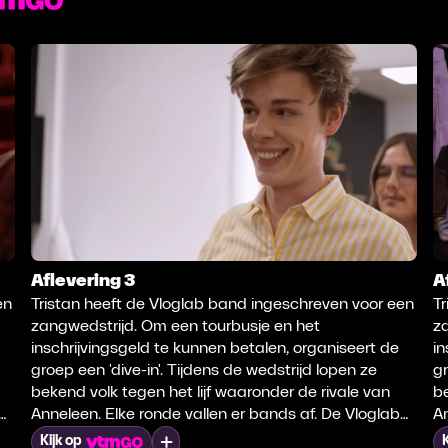
Aflevering 3
A
en
Tristan heeft de Vloglab band ingeschreven voor een
Tr
zangwedstrijd. Om een tourbusje en het
z
inschrijvingsgeld te kunnen betalen, organiseert de
in
groep een 'dive-in'. Tijdens de wedstrijd lopen ze
gr
bekend volk tegen het lijf waaronder de rivale van
be
Anneleen. Elke ronde vallen er bands af. De Vloglab
An
band moet door sabotage knokken om naar de
b
Mijn lijst
Kijk op
K