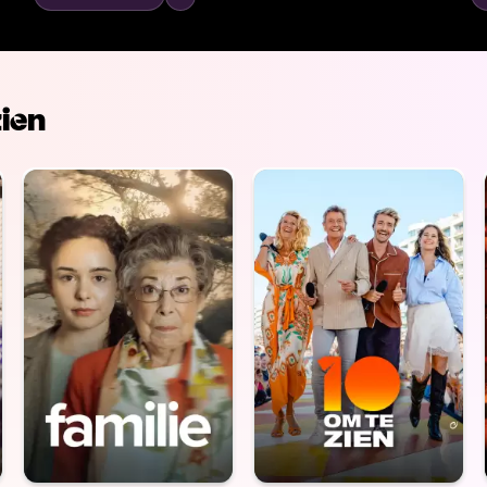
n
volgende ronde te gaan. Zullen ze de finale halen en
vo
m
het voorprogramma van Metejoor worden? Een film
h
vol drama, liefde en vriendschap zoals we van
vo
Vloglab gewend zijn.
Vl
ien