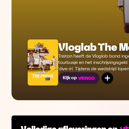
Vloglab The M
Tristan heeft de Vloglab band in
tourbusje en het inschrijvingsgel
'dive-in'. Tijdens de wedstrijd lope
Mijn lij
Kijk op
Volledige afleveringen op