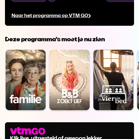
gratis skidag bezoekers te lokken. Guy
bouwpakket: e
en Veronique hebben intussen hun
Ondertussen n
Naar het programma op VTM GO
camping Les 2 Lacs flink uitgebreid.
in Montenegro
Deze programma's moet je nu zien
Kijk live, uitgesteld of gewoon lekker