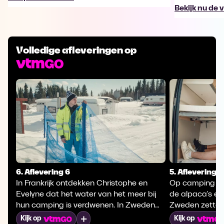
Bekijk nu de 
Volledige afleveringen op
6. Aflevering 6
5. Aflevering 5
In Frankrijk ontdekken Christophe en
Op camping du B
Evelyne dat het water van het meer bij
de alpaca's ee
hun camping is verdwenen. In Zweden
Zweden zetten 
hopen Jonathan en Nancy met een
hun tanden in 
Mijn lijst
Kijk op
Kijk op