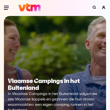
Oeps, browser niet ondersteund
Voor je onze programma's gaat ontdekken,
best je browser updaten of hieronder één
van de ondersteunde browsers
downloaden.
Google Chrome
Download
Firefox
Download
Safari
Download
Vlaamse Campings in het
Buitenland
Microsoft Edge
Download
In Vlaamse Campings in het Buitenland volgen we
Opera
Download
zes Vlaamse koppels en gezinnen die hun droom
waarmaakten: een eigen camping runnen in het