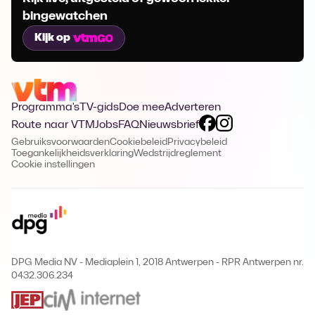
bingewatchen
Kijk op
Programma's
TV-gids
Doe mee
Adverteren
Route naar VTM
Jobs
FAQ
Nieuwsbrief
Gebruiksvoorwaarden
Cookiebeleid
Privacybeleid
Toegankelijkheidsverklaring
Wedstrijdreglement
Cookie instellingen
DPG Media NV - Mediaplein 1, 2018 Antwerpen
-
RPR Antwerpen nr.
0432.306.234