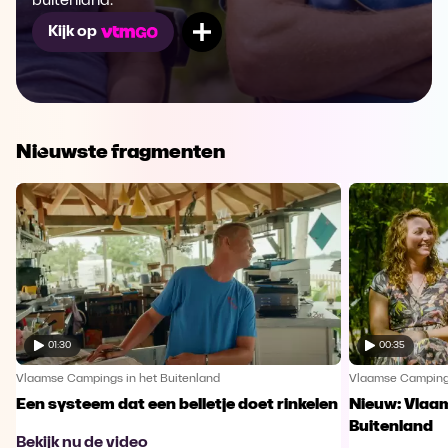
buitenland.
Mijn lijst
Kijk op
Nieuwste fragmenten
01:30
00:35
Vlaamse Campings in het Buitenland
Vlaamse Campings
Een systeem dat een belletje doet rinkelen
Nieuw: Vlaa
Buitenland
Bekijk nu de video