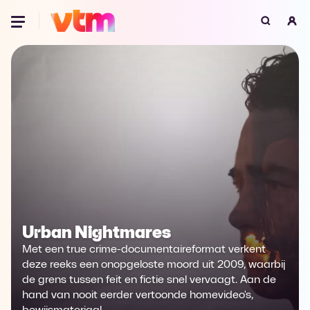
Oeps, browser niet ondersteund
Voor je onze programma's gaat ontdekken,
best je browser updaten of hieronder één
van de ondersteunde browsers
downloaden.
Google Chrome
Download
Firefox
Download
Safari
Download
Urban Nightmares
Microsoft Edge
Download
Met een true crime-documentaireformat verkent
deze reeks een onopgeloste moord uit 2009, waarbij
Opera
Download
de grens tussen feit en fictie snel vervaagt. Aan de
hand van nooit eerder vertoonde homevideo's,