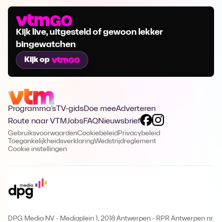
Kijk live, uitgesteld of gewoon lekker
bingewatchen
Kijk op
Programma's
TV-gids
Doe mee
Adverteren
Route naar VTM
Jobs
FAQ
Nieuwsbrief
Gebruiksvoorwaarden
Cookiebeleid
Privacybeleid
Toegankelijkheidsverklaring
Wedstrijdreglement
Cookie instellingen
DPG Media NV - Mediaplein 1, 2018 Antwerpen
-
RPR Antwerpen nr.