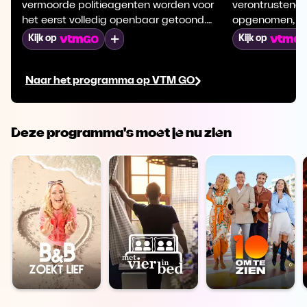
vermoorde politieagenten worden voor
verontrustende
het eerst volledig openbaar getoond.
opgenomen, tr
Wanneer Wayne Morris bewijs ontdekt
uiteenlopende 
Mijn lijst
Kijk op
Kijk op
dat de zaak volledig op zijn kop zet,
of hij al dan n
wordt een huiveringwekkende onthulling
verschijnen b
Naar het programma op VTM GO
gedaan over wat er werkelijk in de kelder
die de vermoo
is gebeurd.
nacht van de 
Deze programma's moet je nu zien